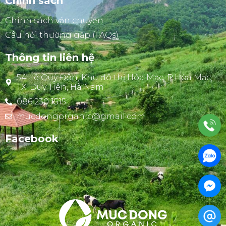
Chính sách
Chính sách vận chuyển
Câu hỏi thường gặp (FAQs)
Thông tin liên hệ
54 Lê Quý Đôn, Khu đô thị Hòa Mạc, P.Hòa Mạc,
TX. Duy Tiên, Hà Nam
086 230 1515
mucdongorganic@gmail.com
Facebook