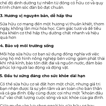
chế độ dinh dưỡng tự nhiên từ đồng cỏ hữu cơ và quy
trình chăm sóc đàn bò đạt chuẩn.
3. Hương vị nguyên bản, dễ hấp thu
Sữa hữu cơ mang đến một hương vị thuần khiết, thơm
ngậy, không lẫn mùi hóa học. Cảm giác tươi và dễ tiêu
hóa khiến cơ thể hấp thụ dưỡng chất nhanh và hiệu
quả hơn
4. Bảo vệ môi trường sống
Mỗi hộp sữa hữu cơ bạn sử dụng đồng nghĩa với việc
ủng hộ mô hình nông nghiệp bền vững: giảm phát thải
khí nhà kính, bảo tồn đất đai và nguồn nước, đảm bảo
phúc lợi người lao động và động vật.
5. Đầu tư xứng đáng cho sức khỏe dài hạn
Có thể sữa hữu cơ sẽ đắt hơn một chút, nhưng giá trị
bạn nhận được là sự yên tâm và an toàn cho bản thân
và cả gia đình. Đây cũng được coi như một “khoản đầu
tư” vào chất lượng cuộc sống và sức khỏe của gia đình.
Giữa muôn vàn lựa chọn ngoài kia, sữa hữu cơ hay